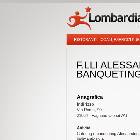
RISTORANTI, LOCALI, ESERCIZI PUB
F.LLI ALESS
BANQUETIN
Anagrafica
Indirizzo
Via Roma, 90
21054 - Fagnano Olona(VA)
Attività
Catering e banqueting Alessandrini c
indimenticabile.