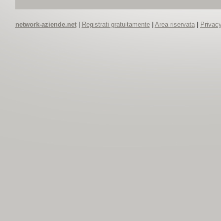
network-aziende.net
|
Registrati gratuitamente
|
Area riservata
|
Privacy