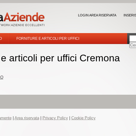
LOGIN AREA RISERVATA
INSERI
O
FORNITURE E ARTICOLI PER UFFICI
e articoli per uffici Cremona
LO
tamente
|
Area riservata
|
Privacy Policy
|
Cookie Policy