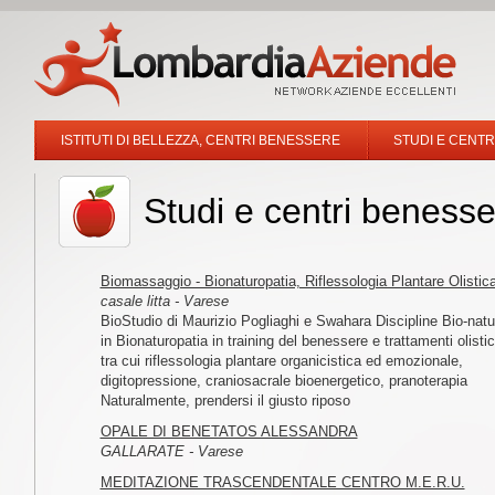
ISTITUTI DI BELLEZZA, CENTRI BENESSERE
STUDI E CENT
Studi e centri beness
Biomassaggio - Bionaturopatia, Riflessologia Plantare Olistic
casale litta - Varese
BioStudio di Maurizio Pogliaghi e Swahara Discipline Bio-natur
in Bionaturopatia in training del benessere e trattamenti olistic
tra cui riflessologia plantare organicistica ed emozionale,
digitopressione, craniosacrale bioenergetico, pranoterapia
Naturalmente, prendersi il giusto riposo
OPALE DI BENETATOS ALESSANDRA
GALLARATE - Varese
MEDITAZIONE TRASCENDENTALE CENTRO M.E.R.U.