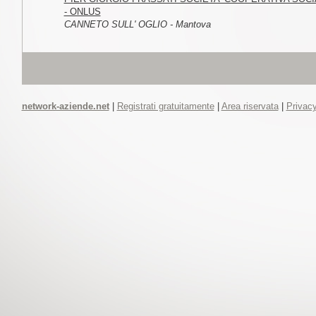
- ONLUS
CANNETO SULL' OGLIO - Mantova
network-aziende.net
|
Registrati gratuitamente
|
Area riservata
|
Privacy