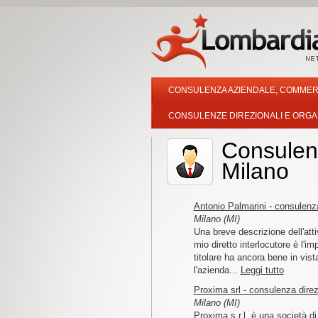
CONSULENZA AZIENDALE, COMMERC
CONSULENZE DIREZIONALI E ORGAN
Consulenz
Milano
Antonio Palmarini - consulenz
Milano (MI)
Una breve descrizione dell'atti
mio diretto interlocutore è l'im
titolare ha ancora bene in vist
l'azienda...
Leggi tutto
Proxima srl - consulenza direz
Milano (MI)
Proxima s.r.l. è una società d