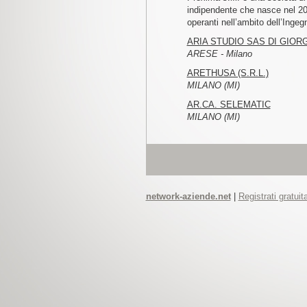
indipendente che nasce nel 20
operanti nell’ambito dell’Ingegn
ARIA STUDIO SAS DI GIOR
ARESE - Milano
ARETHUSA (S.R.L.)
MILANO (MI)
AR.CA. SELEMATIC
MILANO (MI)
network-aziende.net
|
Registrati gratui