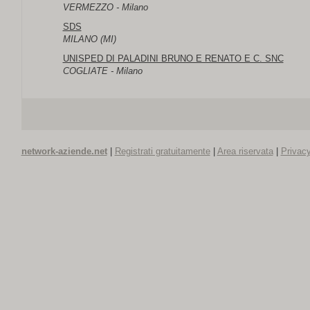
VERMEZZO - Milano
SDS
MILANO (MI)
UNISPED DI PALADINI BRUNO E RENATO E C. SNC
COGLIATE - Milano
network-aziende.net
|
Registrati gratuitamente
|
Area riservata
|
Privacy