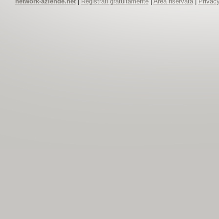
network-aziende.net
|
Registrati gratuitamente
|
Area riservata
|
Privacy