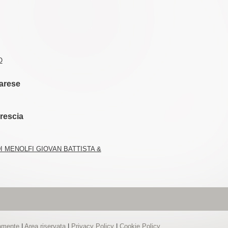
O
arese
rescia
I MENOLFI GIOVAN BATTISTA &
tamente
|
Area riservata
|
Privacy Policy
|
Cookie Policy