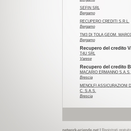
SEFIN SRL
Bergamo
RECUPERO CREDITI S.R.L.
Bergamo
TM3 DI TOLA GEOM. MARC
Bergamo
Recupero del credito V
T4U SRL
Varese
Recupero del credito B
MACARIO ERMANNO S.A.S.
Brescia
MENOLFI ASSICURAZIONI D
C. S.A.S.
Brescia
network-aziende.net
|
Registrati gratui