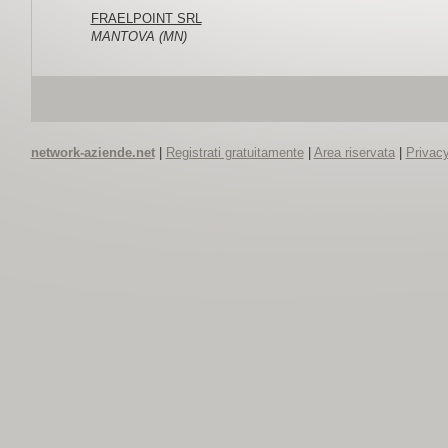
FRAELPOINT SRL
MANTOVA (MN)
network-aziende.net
|
Registrati gratuitamente
|
Area riservata
|
Privacy