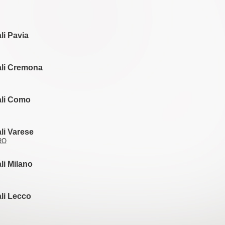
ali Pavia
iali Cremona
iali Como
ali Varese
RO
ali Milano
ali Lecco