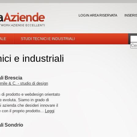
LOGIN AREA RISERVATA
INSERI
ALE
STUDI TECNICI E INDUSTRIALI
ici e industriali
ali Brescia
nile & C. - studio di design
 di prodotto e webdesign orientato
ne evoluta. Siamo in grado di
i azienda che desideri innovare il
 con il proprio prodotto...
Leggi
ali Sondrio