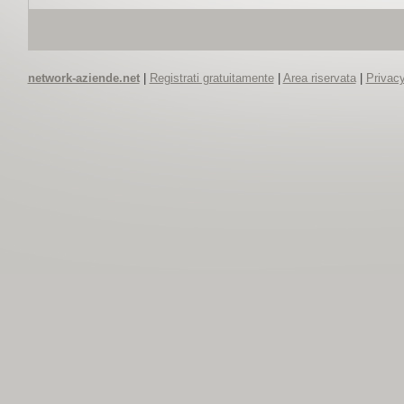
network-aziende.net
|
Registrati gratuitamente
|
Area riservata
|
Privacy