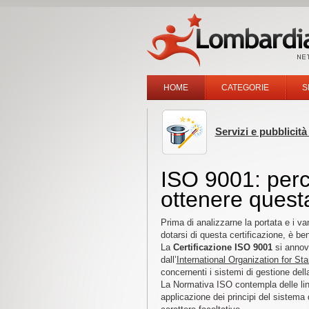
HOME
CATEGORIE
S
Servizi e pubblicità
ISO 9001: perc
ottenere quest
Prima di analizzarne la portata e i v
dotarsi di questa certificazione, è ben
La
Certificazione ISO 9001
si annove
dall’
International Organization for St
concernenti i sistemi di gestione della
La Normativa ISO contempla delle linee
applicazione dei principi del sistema di