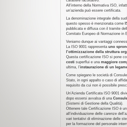
carattere facoltativo.
All’interno della Normativa ISO, infat
un’azienda può essere certificata.
La denominazione integrale della sud
questo spesso è menzionata come
I
pubblicata e diffusa con il tramite del
Comitato Europeo di Normazione in 
Veniamo dunque ai vantaggi connessi 
La ISO 9001 rappresenta
uno sprono
l’ottimizzazione della struttura org
Questa certificazione ISO si pone com
costi
superflui e una
maggiore compe
ultima, l’
instaurazione di un legame 
Come spiegano le società di Consulen
Stato, in ogni appalto o caso di affid
requisito da cui non è possibile pres
Un’Azienda Certificata ISO 9001 divie
dopo essersi avvalsa di una
Consul
(Sistemi di Gestione della Qualità).
Ottenere tale Certificazione ISO è un
all’individuazione delle carenze dell’
vari tentativi di eliminazione delle 
per la formazione del personale inter