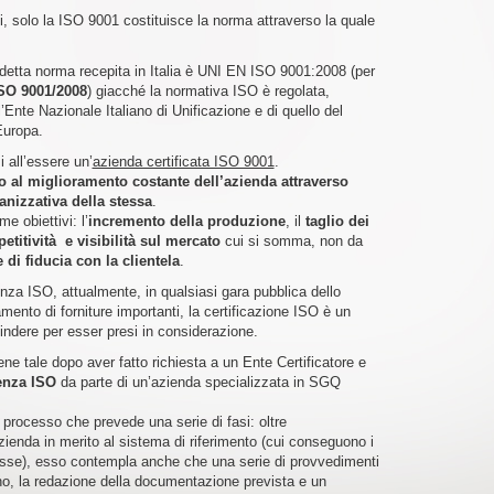
ti, solo la ISO 9001 costituisce la norma attraverso la quale
detta norma recepita in Italia è UNI EN ISO 9001:2008 (per
SO 9001/2008
) giacché la normativa ISO è regolata,
l’Ente Nazionale Italiano di Unificazione e di quello del
Europa.
all’essere un’
azienda certificata ISO 9001
.
 al miglioramento costante dell’azienda attraverso
anizzativa della stessa
.
e obiettivi: l’
incremento della produzione
, il
taglio
dei
titività e visibilità sul mercato
cui si somma, non da
di fiducia con la clientela
.
za ISO, attualmente, in qualsiasi gara pubblica dello
amento di forniture importanti, la certificazione ISO è un
cindere per esser presi in considerazione.
ne tale dopo aver fatto richiesta a un Ente Certificatore e
enza ISO
da parte di un’azienda specializzata in SGQ
 processo che prevede una serie di fasi: oltre
azienda in merito al sistema di riferimento (cui conseguono i
stesse), esso contempla anche che una serie di provvedimenti
no, la redazione della documentazione prevista e un