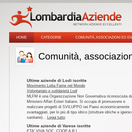
HOME
CATEGORIE
COMUNITÀ, ASSOCIAZIONI ED EN
Comunità, associazioni
Ultime aziende di Lodi iscritte
Movimento Lotta Fame nel Mondo
Volontariato e solidarietà Lodi
MLFM è una Organizzazione Non Governativa riconosciuta da
Ministero Affari Esteri Italiano. Si occupa di promuovere e
realizzare progetti di SVILUPPO nei Paesi economicamente
svantaggiati, per lo più di tipo idrico (strutture idriche e igienic
sanitarie)...
Leggi tutto
Ultime aziende di Varese iscritte
ETA' VIVA SOC. COOP A R.L.