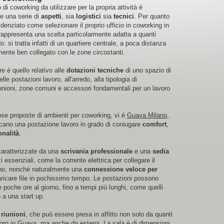
i coworking da utilizzare per la propria attività è
e una serie di
aspetti
, sia
logistici
sia
tecnici
. Per quanto
denziato come selezionare il proprio ufficio in coworking in
 rappresenta una scelta particolarmente adatta a quanti
si tratta infatti di un quartiere centrale, a poca distanza
rmente ben collegato con le zone circostanti.
e è quello relativo alle
dotazioni tecniche
di uno spazio di
le postazioni lavoro, all'arredo, alla tipologia di
iunioni, zone comuni e accessori fondamentali per un lavoro
rose proposte di ambienti per coworking, vi è
Guava Milano
,
cano una postazione lavoro in grado di coniugare
comfort
,
onalità
.
 caratterizzate da una
scrivania professionale
e una
sedia
i essenziali, come la corrente elettrica per collegare il
fono, nonché naturalmente una
connessione veloce per
caricare file in pochissimo tempo. Le postazioni possono
le poche ore al giorno, fino a tempi più lunghi, come quelli
 a una start up.
 riunioni
, che può essere presa in affitto non solo da quanti
oro in Guava, ma anche da esterni. La sala è di dimensioni