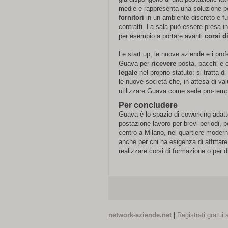
medie e rappresenta una soluzione pe
fornitori
in un ambiente discreto e fun
contratti. La sala può essere presa in
per esempio a portare avanti
corsi d
Le start up, le nuove aziende e i profes
Guava per
ricevere
posta, pacchi e c
legale
nel proprio statuto: si tratta d
le nuove società che, in attesa di val
utilizzare Guava come sede pro-temp
Per concludere
Guava è lo spazio di coworking adatto
postazione lavoro per brevi periodi, p
centro a Milano, nel quartiere moderno
anche per chi ha esigenza di affittare u
realizzare corsi di formazione o per di
network-aziende.net
|
Registrati gratui