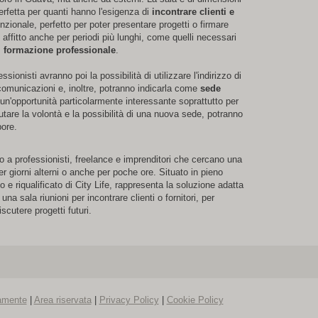
rfetta per quanti hanno l'esigenza di
incontrare clienti e
zionale, perfetto per poter presentare progetti o firmare
 affitto anche per periodi più lunghi, come quelli necessari
i formazione professionale
.
sionisti avranno poi la possibilità di utilizzare l'indirizzo di
omunicazioni e, inoltre, potranno indicarla come
sede
i un'opportunità particolarmente interessante soprattutto per
utare la volontà e la possibilità di una nuova sede, potranno
ore.
 a professionisti, freelance e imprenditori che cercano una
er giorni alterni o anche per poche ore. Situato in pieno
 e riqualificato di City Life, rappresenta la soluzione adatta
na sala riunioni per incontrare clienti o fornitori, per
scutere progetti futuri.
tamente
|
Area riservata
|
Privacy Policy
|
Cookie Policy