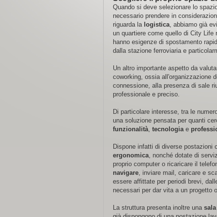
Quando si deve selezionare lo spazio d
necessario prendere in considerazion
riguarda la
logistica
, abbiamo già evi
un quartiere come quello di City Life
hanno esigenze di spostamento rapido: 
dalla stazione ferroviaria e particola
Un altro importante aspetto da valutar
coworking, ossia all'organizzazione del
connessione, alla presenza di sale r
professionale e preciso.
Di particolare interesse, tra le nume
una soluzione pensata per quanti cer
funzionalità
,
tecnologia
e
professi
Dispone infatti di diverse postazioni
ergonomica
, nonché dotate di serviz
proprio computer o ricaricare il tele
navigare
, inviare mail, caricare e s
essere affittate per periodi brevi, dal
necessari per dar vita a un progetto o
La struttura presenta inoltre una
sala
già dispongono di una postazione lav