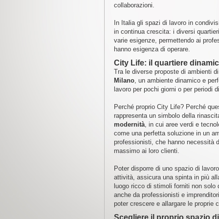
collaborazioni.
In Italia gli spazi di lavoro in condiv
in continua crescita: i diversi quarti
varie esigenze, permettendo ai professi
hanno esigenza di operare.
City Life: il quartiere dinami
Tra le diverse proposte di ambienti d
Milano
, un ambiente dinamico e perf
lavoro per pochi giorni o per periodi d
Perché proprio City Life? Perché ques
rappresenta un simbolo della rinascit
modernità
, in cui aree verdi e tecn
come una perfetta soluzione in un am
professionisti, che hanno necessità di 
massimo ai loro clienti.
Poter disporre di uno spazio di lavor
attività, assicura una spinta in più all
luogo ricco di stimoli forniti non sol
anche da professionisti e imprenditor
poter crescere e allargare le propri
Scegliere il proprio spazio 