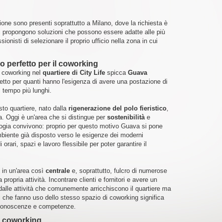
isione sono presenti soprattutto a Milano, dove la richiesta è
eri propongono soluzioni che possono essere adatte alle più
onisti di selezionare il proprio ufficio nella zona in cui
co perfetto per il coworking
i coworking nel
quartiere di City Life
spicca
Guava
etto per quanti hanno l'esigenza di avere una postazione di
i tempo più lunghi.
to quartiere, nato dalla
rigenerazione del polo fieristico
,
a. Oggi è un'area che si distingue per
sostenibilità
e
ologia convivono: proprio per questo motivo Guava si pone
biente già disposto verso le esigenze dei moderni
orari, spazi e lavoro flessibile per poter garantire il
o in un'area così
centrale
e, soprattutto, fulcro di numerose
a propria attività. Incontrare clienti e fornitori e avere un
o dalle attività che comunemente arricchiscono il quartiere ma
i che fanno uso dello stesso spazio di coworking significa
e conoscenze e competenze.
di coworking