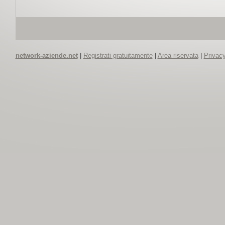
network-aziende.net
|
Registrati gratuitamente
|
Area riservata
|
Privacy