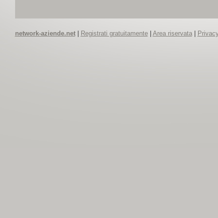
network-aziende.net
|
Registrati gratuitamente
|
Area riservata
|
Privacy