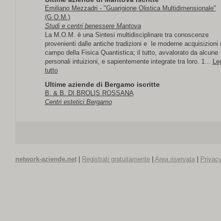
Emiliano Mezzadri - "Guarigione Olistica Multidimensionale"
(G.O.M.)
Studi e centri benessere Mantova
La M.O.M. è una Sintesi multidisciplinare tra conoscenze
provenienti dalle antiche tradizioni e le moderne acquisizioni 
campo della Fisica Quantistica; il tutto, avvalorato da alcune
personali intuizioni, e sapientemente integrate tra loro. 1...
Le
tutto
Ultime aziende di Bergamo iscritte
B. & B. DI BROLIS ROSSANA
Centri estetici Bergamo
network-aziende.net
|
Registrati gratuitamente
|
Area riservata
|
Privacy