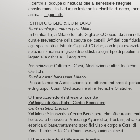
Il centro si occupa di rieducazione al benessere integrale,
considerando l'individuo un insieme inscindibile di corpo, men
anima...
Leggi tutto
ISTITUTO GIGLIO & CO MILANO
Studi tricologici, cura capelli Milano
In Lombardia, a Milano Istituto Giglio & CO opera da anni nell
cura e prevenzione della caduta dei capelli. Affidati con fiduci
agli specialisti di Istituto Giglio & CO che, con le più avanzat
soluzioni saranno in grado di soddisfare ogni tipo di problema
legato alla calvizie...
Leggi tutto
Associazione Culturale - Corsi, Meditazioni e altre Tecniche
Olistiche
Studi e centri benessere Milano
Presso la nostra Associazione si effettuano trattamenti person
e di gruppo, Corsi, Meditazioni e altre Tecniche Olistiche.
Ultime aziende di Brescia iscritte
YoUnique di Sara Pola - Centro Benessere
Centri estetici Brescia
YoUnique è innovativo Centro Benessere che offre trattamenti
bellezza e benessere. Massaggi Ayurvedici, Tibetani, Shiatsu
estetica di base,trattamenti specifici viso e corpo e Corsi di
Yoga, Pilates e Tai Chi Chuan. www.youniqueinline.it
Ultime aziende di Mantova iscritte