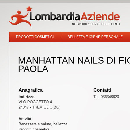
PRODOTTI COSMETICI
BELLEZZA E IGIENE PERSONALE
MANHATTAN NAILS DI F
PAOLA
Anagrafica
Contatti
Indirizzo
Tel. 036348623
VLO POGGETTO 4
24047 - TREVIGLIO(BG)
Attività
Benessere e salute, bellezza
Prodotti cosmetici