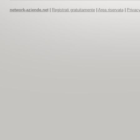
network-aziende.net
|
Registrati gratuitamente
|
Area riservata
|
Privacy