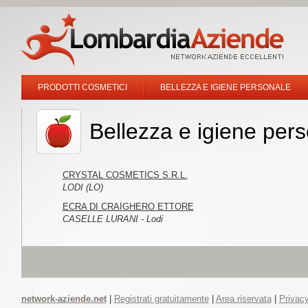
PRODOTTI COSMETICI
BELLEZZA E IGIENE PERSONALE
Bellezza e igiene per
CRYSTAL COSMETICS S.R.L.
LODI (LO)
ECRA DI CRAIGHERO ETTORE
CASELLE LURANI - Lodi
network-aziende.net
|
Registrati gratuitamente
|
Area riservata
|
Privacy