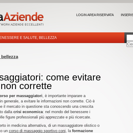
LOGIN AREA RISERVATA
INSERI
ENESSERE E SALUTE, BELLEZZA
 bellezza
aggiatori: come evitare
 non corrette
orso per massaggiatori
, è importante imparare a
 in generale, a evitare le informazioni non corrette. Ciò è
he il mercato in questione sta conoscendo una crescita
o dalla
crisi economica
: nel mondo del benessere i
le figure professionali più apprezzate e più ricercate.
rto in medicina alternativa, di un massaggiatore olistico o
to un
corso di massaggio sportivo coni
, la
formazione