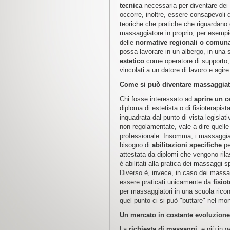
tecnica
necessaria per diventare dei 
occorre, inoltre, essere consapevoli d
teoriche che pratiche che riguardano
massaggiatore in proprio, per esempio,
delle
normative regionali o comuna
possa lavorare in un albergo, in una 
estetico
come operatore di supporto,
vincolati a un datore di lavoro e agir
Come si può diventare massaggiator
Chi fosse interessato ad
aprire un 
diploma di estetista o di fisioterapista
inquadrata dal punto di vista legislat
non regolamentate, vale a dire quell
professionale. Insomma, i massaggiat
bisogno di
abilitazioni specifiche
pe
attestata da diplomi che vengono rilasc
è abilitati alla pratica dei massaggi 
Diverso è, invece, in caso dei massag
essere praticati unicamente da
fisiot
per massaggiatori in una scuola ricono
quel punto ci si può "buttare" nel mo
Un mercato in costante evoluzione
La
richiesta di massaggi
, e più in 