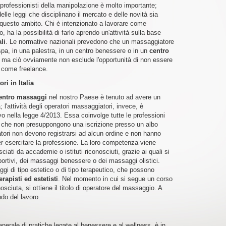
professionisti della manipolazione è molto importante;
elle leggi che disciplinano il mercato e delle novità sia
 questo ambito. Chi è intenzionato a lavorare come
 ha la possibilità di farlo aprendo un'attività sulla base
li
. Le normative nazionali prevedono che un massaggiatore
spa, in una palestra, in un centro benessere o in un
centro
 ma ciò ovviamente non esclude l'opportunità di non essere
e come freelance.
i in Italia
centro massaggi
nel nostro Paese è tenuto ad avere un
; l'attività degli operatori massaggiatori, invece, è
ivo nella legge 4/2013. Essa coinvolge tutte le professioni
e che non presuppongono una iscrizione presso un albo
ori non devono registrarsi ad alcun ordine e non hanno
r esercitare la professione. La loro competenza viene
iati da accademie o istituti riconosciuti, grazie ai quali si
sportivi, dei massaggi benessere o dei massaggi olistici.
gi di tipo estetico o di tipo terapeutico, che possono
erapisti ed estetisti
. Nel momento in cui si segue un corso
sciuta, si ottiene il titolo di operatore del massaggio. A
ndo del lavoro.
generale di pratiche legate al benessere e al wellness, è in