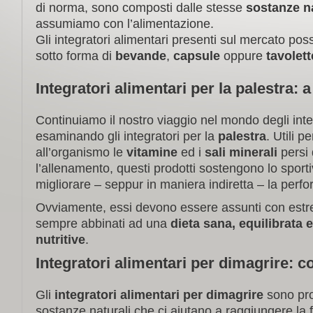
di norma, sono composti dalle stesse
sostanze na
assumiamo con l’alimentazione.
Gli integratori alimentari presenti sul mercato po
sotto forma di
bevande
,
capsule
oppure
tavolett
Integratori alimentari per la palestra:
Continuiamo il nostro viaggio nel mondo degli integ
esaminando gli integratori per la
palestra
. Utili pe
all’organismo le
vitamine
ed i
sali
minerali
persi 
l’allenamento, questi prodotti sostengono lo sport
migliorare – seppur in maniera indiretta – la perf
Ovviamente, essi devono essere assunti con estr
sempre abbinati ad una
dieta sana, equilibrata 
nutritive
.
Integratori alimentari per dimagrire: 
Gli
integratori alimentari per dimagrire
sono pro
sostanze naturali che ci aiutano a raggiungere la f