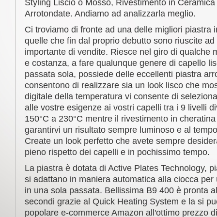
Styling Liscio o Mosso, Rivestimento in Ceramica 
Arrotondate. Andiamo ad analizzarla meglio.
Ci troviamo di fronte ad una delle migliori piastra
quelle che fin dal proprio debutto sono riuscite a
importante di vendite. Riesce nel giro di qualche
e costanza, a fare qualunque genere di capello li
passata sola, possiede delle eccellenti piastra arr
consentono di realizzare sia un look lisco che mo
digitale della temperatura vi consente di seleziona
alle vostre esigenze ai vostri capelli tra i 9 livelli d
150°C a 230°C mentre il rivestimento in cheratina
garantirvi un risultato sempre luminoso e al tempo
Create un look perfetto che avete sempre desidera
pieno rispetto dei capelli e in pochissimo tempo.
La piastra è dotata di Active Plates Technology, pi
si adattano in maniera automatica alla ciocca per u
in una sola passata. Bellissima B9 400 è pronta al
secondi grazie al Quick Heating System e la si pu
popolare e-commerce Amazon all'ottimo prezzo di