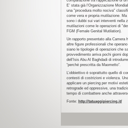
comparazione tra l'applicazione di un 
E’ stata già l’Organizzazione Mondiale
una "procedura molto nociva" classific
come vera e propria mutilazione. Ma in
sono i dubbi sui vari interventi nella
mutilazioni come le operazioni di "de
FGM (Female Genital Mutilation).
Un rapporto presentato alla Camera ha
altre figure professionali che operano
siano le tipologie di operazioni che sa
provvedimento arriva pochi giorni dop
dell’Isis Abu Al Baghdadi di introdurre
“perché prescritta da Maometto”.
L’obbiettivo è soprattutto quello di c
contesti di costrizioni e violenza. Un
applicare un piercing per motivi esteti
retrograde ed oppressive, una tradizi
tempo di combattere anche attraverso
Fonte:
http://tatuaggipiercing.it/