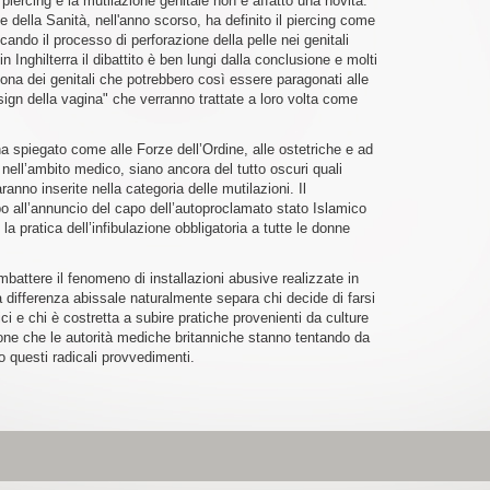
piercing e la mutilazione genitale non è affatto una novità.
 della Sanità, nell'anno scorso, ha definito il piercing come
ando il processo di perforazione della pelle nei genitali
 Inghilterra il dibattito è ben lungi dalla conclusione e molti
 zona dei genitali che potrebbero così essere paragonati alle
sign della vagina" che verranno trattate a loro volta come
 spiegato come alle Forze dell’Ordine, alle ostetriche e ad
 nell’ambito medico, siano ancora del tutto oscuri quali
ranno inserite nella categoria delle mutilazioni. Il
o all’annuncio del capo dell’autoproclamato stato Islamico
 la pratica dell’infibulazione obbligatoria a tutte le donne
ombattere il fenomeno di installazioni abusive realizzate in
a differenza abissale naturalmente separa chi decide di farsi
ci e chi è costretta a subire pratiche provenienti da culture
one che le autorità mediche britanniche stanno tentando da
 questi radicali provvedimenti.