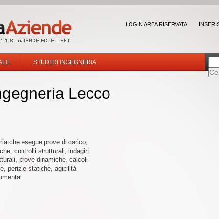
LOGIN AREA RISERVATA
INSERI
ALE
STUDI DI INGEGNERIA
ingegneria Lecco
eria che esegue prove di carico,
che, controlli strutturali, indagini
turali, prove dinamiche, calcoli
e, perizie statiche, agibilità
umentali